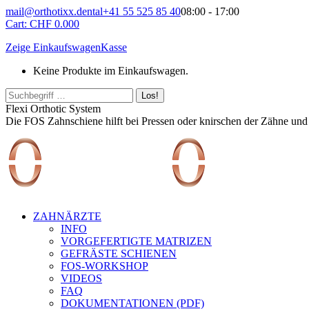
Zum
mail@orthotixx.dental
+41 55 525 85 40
08:00 - 17:00
Inhalt
Cart:
CHF
0.00
0
springen
Zeige Einkaufswagen
Kasse
Keine Produkte im Einkaufswagen.
Facebook
YouTube
Search:
page
page
Flexi Orthotic System
opens
opens
Die FOS Zahnschiene hilft bei Pressen oder knirschen der Zähne un
in
in
new
new
window
window
ZAHNÄRZTE
INFO
VORGEFERTIGTE MATRIZEN
GEFRÄSTE SCHIENEN
FOS-WORKSHOP
VIDEOS
FAQ
DOKUMENTATIONEN (PDF)