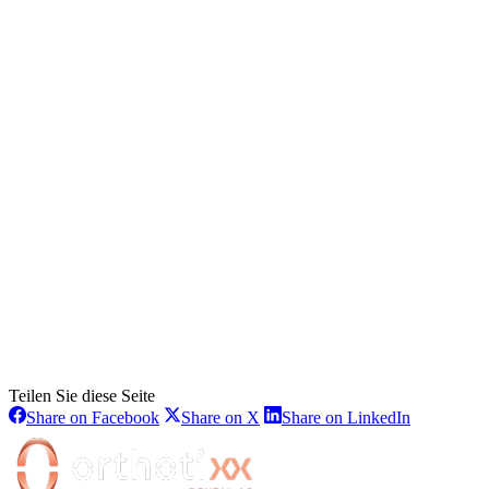
Teilen Sie diese Seite
Share
Share
Share
Share on Facebook
Share on X
Share on LinkedIn
on
on
on
Facebook
X
LinkedIn